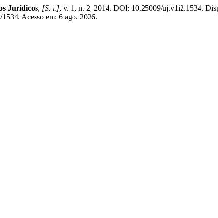
os Jurídicos
,
[S. l.]
, v. 1, n. 2, 2014. DOI: 10.25009/uj.v1i2.1534. Dis
ew/1534. Acesso em: 6 ago. 2026.