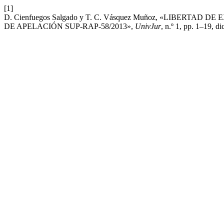
[1]
D. Cienfuegos Salgado y T. C. Vásquez Muñoz, «LIBER
DE APELACIÓN SUP-RAP-58/2013»,
UnivJur
, n.º 1, pp. 1–19, di