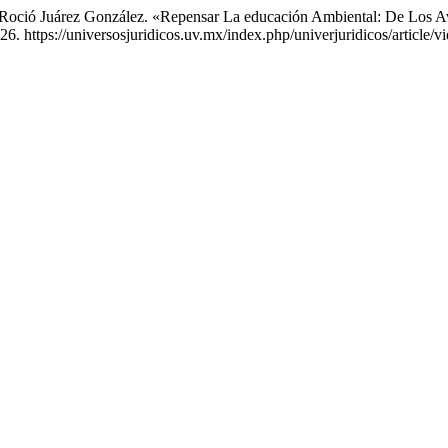
 Roció Juárez González. «Repensar La educación Ambiental: De Los Av
. https://universosjuridicos.uv.mx/index.php/univerjuridicos/article/v