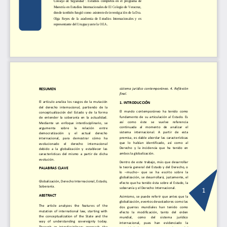
Consejo  de  Seguridad”.
Estudios  completos  en  el  programa  de 
Maestría en Estudios Internacionales de El Colegio de Veracruz, 
donde también fungió como asistente de investigación de la Dra. 
Olga  Reyes  de  la  academia  de  Estudios  Internacionales  y  ex 
.
representante del Uruguay ante 
la OEA
sistema jurídico contemporáneo. 4. Reflexión 
RESUMEN
final.
El  artículo  analiza  los  rasgos  de  la  mutación 
1. 
INTRODUCCIÓN
del  derecho  internacional,  partiendo  de  la 
El  mundo  contemporáneo  ha  tenido  como 
conceptualización  del  Estado  y  de  la  forma 
fund
amento  de  su  articulación  al  Estado.  Es 
de  entender  la  soberanía  en  la  actualidad. 
así     como     éste     se     vuelve 
referencia 
Mediante  un  enfoque  interdisciplinario,  se 
continuada    al    momento    de    analizar    el 
argumenta 
sobre 
la 
relación 
entre 
sistema    internacional.    A    partir    de    esta 
democratización 
y 
el 
actual 
derecho 
premisa,  es  dable  abordar  las  características 
internacional,    para    demostrar    cómo    ha 
que   lo   habían   identificado,   así   como   al 
evolucionado 
el 
derecho 
internacional 
Derecho  y  la  incid
encia  que  ha  tenido  en 
debido  a  la  globalización  y  establecer   las 
ambos la globalización.
características  del  mism
o  a  partir  de  dicha 
evolución.
Dentro  de  este  trabajo,  más  que  desarrollar 
la teoría general del Estado y del Derecho, o 
PALABRAS CLAVE
lo 
–
mucho
–
que   se   ha   escrito   sobre   la 
globalización,  se  desarrollará,  justamente,  el 
Globalización, Derecho Internacional, Estado, 
efecto que ha tenido ésta sobre el
Estado, la 
Soberanía.
1
soberanía y el Derecho Internacional.
ABSTRACT
Asimismo,  se  puede  referir  que  antes  que  la 
globalización, eventos devastadores como las 
The   article   analyzes   the   features   of   the 
dos   guerras   mundiales   han   tenido   como 
mutation  of  international  law,  starting  with 
efecto   la   modificación,   tanto   del   orden 
the  conceptualization  of  the  State  and  the 
mundial, 
como 
del 
sistema 
jurídico 
way   of 
understanding   sovereignty   today. 
inte
rnacional,    pues    han    evidenciado    la 
Through  an  interdisciplinary  approach,  the 