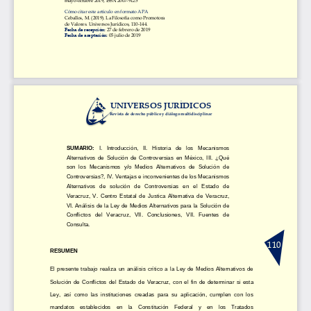
Cómo citar este artículo en formato APA
Ceballos, M
. (2019). La Filosofía como Promotora 
de
Valores. Universos Jurídicos, 110
-
1
44.
Fecha de recepción:
27 de 
febrero
de 2019
Fecha de aceptación:
05 
julio
de 2019
UNIVERSOS JURÍDICOS
Revista de derecho público y diálogo multidisciplinar
SUMARIO:
I.   Introducción,   II.   Historia   de   los   Mecanismos 
Alternativos  de  Solución  de  Controversias  en  México,  III.  ¿Qué 
son  los 
Mecanismos  y/o  Medios  Alternativos  de  Solución  de 
Controversias?, IV. Ventajas e inconvenientes de los Mecanismos 
Alternativos   de   solución   de   Controversias   en   el   Estado   de 
Veracruz,  V.  Centro  Estatal  de  Justica  Alternativa  de  Veracruz, 
VI. Análisis  de la L
ey de Medios Alternativos para  la Solución  de 
Conflictos   del   Veracruz,   VII.   Conclusiones,   VII.   Fuentes   de 
Consulta.
110
RESUMEN
El  presente  trabajo  realiza  un  análisis  crítico  a  la  Ley  de  Medios  Alternativos  de 
Solución  de  Conflictos  del  Estado  de  Veracruz,  c
on  el  fin  de  determinar  si  esta 
Ley,  así  como  las  instituciones  creadas  para  su  aplicación,  cumplen  con  los 
mandatos    establecidos    en    la    Constitución    Federal    y    en    los    Tratados 