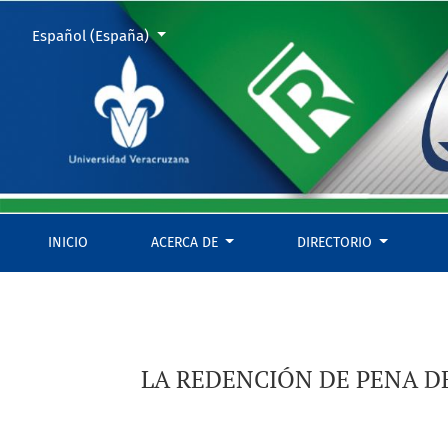
LA REDENCIÓN DE PENA DE PRISIÓN EN EL PROCESO COLOMB
Cambiar el idioma. El actual es:
Español (España)
INICIO
ACERCA DE
DIRECTORIO
LA REDENCIÓN DE PENA D