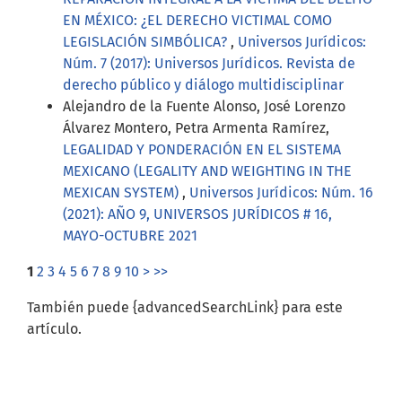
EN MÉXICO: ¿EL DERECHO VICTIMAL COMO
LEGISLACIÓN SIMBÓLICA?
,
Universos Jurídicos:
Núm. 7 (2017): Universos Jurídicos. Revista de
derecho público y diálogo multidisciplinar
Alejandro de la Fuente Alonso, José Lorenzo
Álvarez Montero, Petra Armenta Ramírez,
LEGALIDAD Y PONDERACIÓN EN EL SISTEMA
MEXICANO (LEGALITY AND WEIGHTING IN THE
MEXICAN SYSTEM)
,
Universos Jurídicos: Núm. 16
(2021): AÑO 9, UNIVERSOS JURÍDICOS # 16,
MAYO-OCTUBRE 2021
1
2
3
4
5
6
7
8
9
10
>
>>
También puede {advancedSearchLink} para este
artículo.