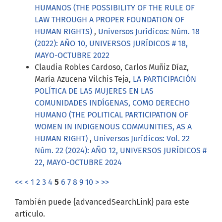
HUMANOS (THE POSSIBILITY OF THE RULE OF
LAW THROUGH A PROPER FOUNDATION OF
HUMAN RIGHTS)
,
Universos Jurídicos: Núm. 18
(2022): AÑO 10, UNIVERSOS JURÍDICOS # 18,
MAYO-OCTUBRE 2022
Claudia Robles Cardoso, Carlos Muñiz Díaz,
María Azucena Vilchis Teja,
LA PARTICIPACIÓN
POLÍTICA DE LAS MUJERES EN LAS
COMUNIDADES INDÍGENAS, COMO DERECHO
HUMANO (THE POLITICAL PARTICIPATION OF
WOMEN IN INDIGENOUS COMMUNITIES, AS A
HUMAN RIGHT)
,
Universos Jurídicos: Vol. 22
Núm. 22 (2024): AÑO 12, UNIVERSOS JURÍDICOS #
22, MAYO-OCTUBRE 2024
<<
<
1
2
3
4
5
6
7
8
9
10
>
>>
También puede {advancedSearchLink} para este
artículo.