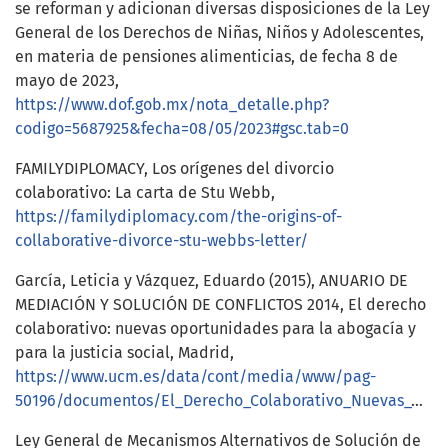
se reforman y adicionan diversas disposiciones de la Ley
General de los Derechos de Niñas, Niños y Adolescentes,
en materia de pensiones alimenticias, de fecha 8 de
mayo de 2023,
https://www.dof.gob.mx/nota_detalle.php?
codigo=5687925&fecha=08/05/2023#gsc.tab=0
FAMILYDIPLOMACY, Los orígenes del divorcio
colaborativo: La carta de Stu Webb,
https://familydiplomacy.com/the-origins-of-
collaborative-divorce-stu-webbs-letter/
García, Leticia y Vázquez, Eduardo (2015), ANUARIO DE
MEDIACIÓN Y SOLUCIÓN DE CONFLICTOS 2014, El derecho
colaborativo: nuevas oportunidades para la abogacía y
para la justicia social, Madrid,
https://www.ucm.es/data/cont/media/www/pag-
50196/documentos/El_Derecho_Colaborativo_Nuevas_Oportunid.pdf
Ley General de Mecanismos Alternativos de Solución de