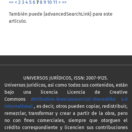
<<
<
2
3
4
5
6
7
8
9
10
11
>
>>
También puede {advancedSearchLink} para este
artículo.
UNIVERSOS JURÍDICOS, ISSN: 2007-9125.
Universos Jurídicos, así como todos sus contenidos, están
bajo una licencia Licencia de Creative
Commons
Attribution-NonCommercial-ShareAlike 4.0
International
, es decir, otros pueden copiar, redistribuir,
remezclar, transformar y crear a partir de la obra, pero
no con fines comerciales, siempre que otorguen el
crédito correspondiente y licencien sus contribuciones