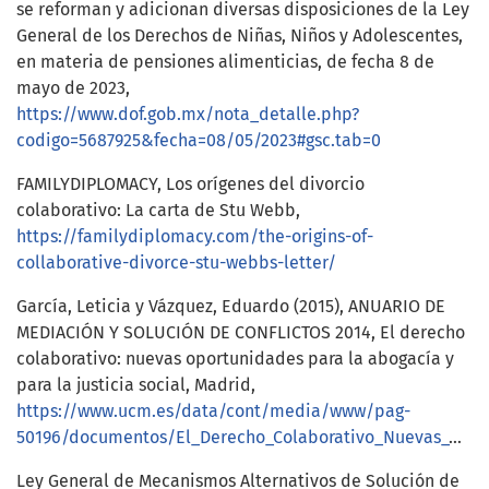
se reforman y adicionan diversas disposiciones de la Ley
General de los Derechos de Niñas, Niños y Adolescentes,
en materia de pensiones alimenticias, de fecha 8 de
mayo de 2023,
https://www.dof.gob.mx/nota_detalle.php?
codigo=5687925&fecha=08/05/2023#gsc.tab=0
FAMILYDIPLOMACY, Los orígenes del divorcio
colaborativo: La carta de Stu Webb,
https://familydiplomacy.com/the-origins-of-
collaborative-divorce-stu-webbs-letter/
García, Leticia y Vázquez, Eduardo (2015), ANUARIO DE
MEDIACIÓN Y SOLUCIÓN DE CONFLICTOS 2014, El derecho
colaborativo: nuevas oportunidades para la abogacía y
para la justicia social, Madrid,
https://www.ucm.es/data/cont/media/www/pag-
50196/documentos/El_Derecho_Colaborativo_Nuevas_Oportunid.pdf
Ley General de Mecanismos Alternativos de Solución de