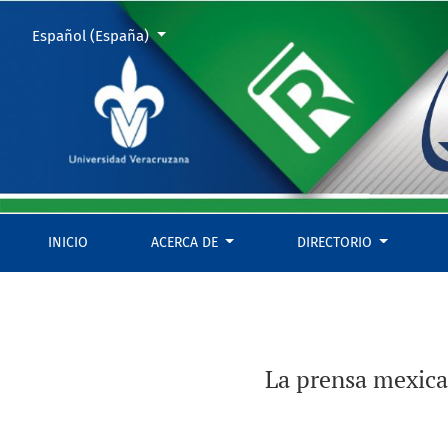
La prensa mexicana, la bomba atómica sobre Japón y el nue
Cambiar el idioma. El actual es:
Español (España)
INICIO
ACERCA DE
DIRECTORIO
La prensa mexica