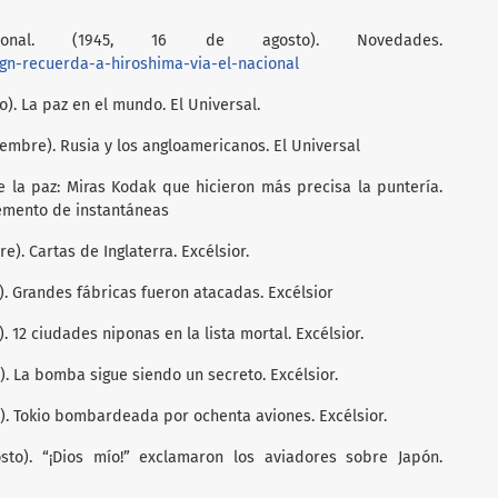
onal. (1945, 16 de agosto). Novedades.
gn-recuerda-a-hiroshima-via-el-nacional
o). La paz en el mundo. El Universal.
iembre). Rusia y los angloamericanos. El Universal
de la paz: Miras Kodak que hicieron más precisa la puntería.
plemento de instantáneas
re). Cartas de Inglaterra. Excélsior.
). Grandes fábricas fueron atacadas. Excélsior
. 12 ciudades niponas en la lista mortal. Excélsior.
). La bomba sigue siendo un secreto. Excélsior.
o). Tokio bombardeada por ochenta aviones. Excélsior.
sto). “¡Dios mío!” exclamaron los aviadores sobre Japón.