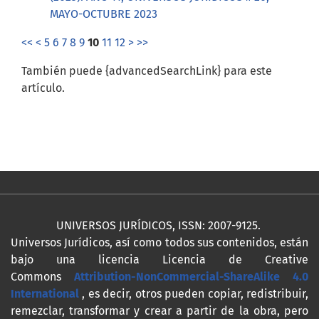
MAYO-OCTUBRE 2023
<<
<
5
6
7
8
9
10
11
12
>
>>
También puede {advancedSearchLink} para este
artículo.
UNIVERSOS JURÍDICOS, ISSN: 2007-9125.
Universos Jurídicos, así como todos sus contenidos, están
bajo una licencia Licencia de Creative
Commons
Attribution-NonCommercial-ShareAlike 4.0
International
, es decir, otros pueden copiar, redistribuir,
remezclar, transformar y crear a partir de la obra, pero