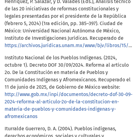
Henríquez, P. Salazar, y D. Valadés (Eds.), Análisis técnico
de las 20 iniciativas de reformas constitucionales y
legales presentadas por el presidente de la República
(febrero 5, 2024) (1ra edición, pp. 385–397). Ciudad de
México: Universidad Nacional Autónoma de México,
Instituto de Investigaciones Jurídicas. Recuperado de
https://archivos.juridicas.unam.mx/www/bjv/libros/15/7483/28.pdf
Instituto Nacional de los Pueblos Indígenas. (2024,
octubre 1). Decreto DOF 30/09/2024. Reforma al artículo
2o. De la Constitución en materia de Pueblos y
Comunidades Indígenas y Afromexicanos. Recuperado el
11 de junio de 2025, de Gobierno de México website:
http://www.gob.mx/inpi/documentos/decreto-dof-30-09-
2024-reforma-al-articulo-2o-de-la-constitucion-en-
materia-de-pueblos-y-comunidades-indigenas-y-
afromexicanos
Iturralde Guerrero, D. A. (2004). Pueblos indígenas,
derechos económicos, sociales y culturales y