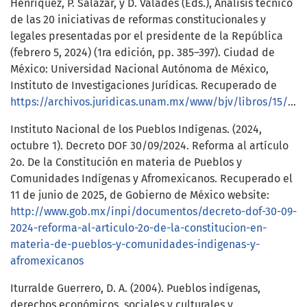
Henríquez, P. Salazar, y D. Valadés (Eds.), Análisis técnico
de las 20 iniciativas de reformas constitucionales y
legales presentadas por el presidente de la República
(febrero 5, 2024) (1ra edición, pp. 385–397). Ciudad de
México: Universidad Nacional Autónoma de México,
Instituto de Investigaciones Jurídicas. Recuperado de
https://archivos.juridicas.unam.mx/www/bjv/libros/15/7483/28.pdf
Instituto Nacional de los Pueblos Indígenas. (2024,
octubre 1). Decreto DOF 30/09/2024. Reforma al artículo
2o. De la Constitución en materia de Pueblos y
Comunidades Indígenas y Afromexicanos. Recuperado el
11 de junio de 2025, de Gobierno de México website:
http://www.gob.mx/inpi/documentos/decreto-dof-30-09-
2024-reforma-al-articulo-2o-de-la-constitucion-en-
materia-de-pueblos-y-comunidades-indigenas-y-
afromexicanos
Iturralde Guerrero, D. A. (2004). Pueblos indígenas,
derechos económicos, sociales y culturales y