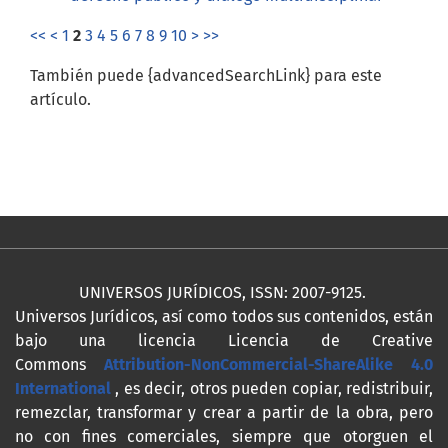
<<
<
1
2
3
4
5
6
7
8
9
10
>
>>
También puede {advancedSearchLink} para este
artículo.
UNIVERSOS JURÍDICOS, ISSN: 2007-9125.
Universos Jurídicos, así como todos sus contenidos, están
bajo una licencia Licencia de Creative
Commons
Attribution-NonCommercial-ShareAlike 4.0
International
, es decir, otros pueden copiar, redistribuir,
remezclar, transformar y crear a partir de la obra, pero
no con fines comerciales, siempre que otorguen el