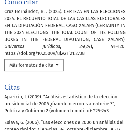
Cómo citar
Cruz Hernández, B. . (2025). CERTEZA EN LAS ELECCIONES
2024. EL RECUENTO TOTAL DE LAS CASILLAS ELECTORALES
EN LA DIPUTACIÓN FEDERAL, CASO XALAPA (CERTAINTY IN
THE 2024 ELECTIONS. THE TOTAL COUNT OF THE POLLING
BOXES IN THE FEDERAL DIPUTATION, CASE XALAPA).
Universos Jurídicos
,
24
(24), 91–120.
https://doi.org/10.25009/uj.v21i21.2738
Más formatos de cita
Citas
Aparicio, J. (2009). “Análisis estadístico de la elección
presidencial de 2006 ¿frau-de o errores aleatorios?”,
Política y Gobierno 2 (volumen temático): 225-243.
Eslava, G. (2006). “Las elecciones de 2006 un análisis del
conteo rápido”. Cien-cias, 84, octubre-diciembre: 30-37.