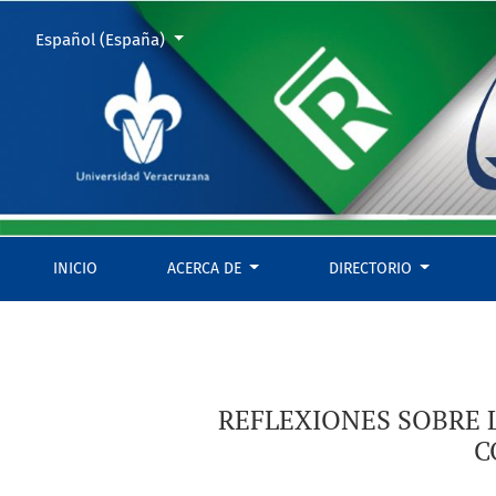
REFLEXIONES SOBRE LA EFECTIVA ENSEÑANZA DEL DERECHO B
Cambiar el idioma. El actual es:
Español (España)
INICIO
ACERCA DE
DIRECTORIO
REFLEXIONES SOBRE 
C