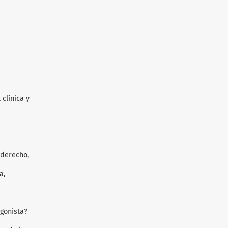
 clínica y
 derecho,
a,
agonista?