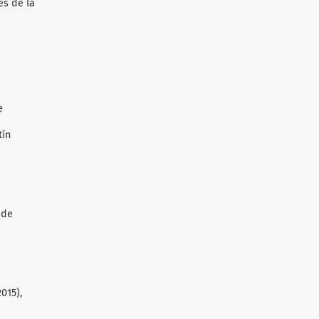
es de la
e
tín
 de
015),