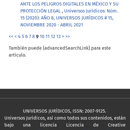
ANTE LOS PELIGROS DIGITALES EN MÉXICO Y SU
PROTECCIÓN LEGAL
,
Universos Jurídicos: Núm.
15 (2020): AÑO 8, UNIVERSOS JURÍDICOS # 15,
NOVIEMBRE 2020 - ABRIL 2021
<<
<
4
5
6
7
8
9
10
11
12
13
>
>>
También puede {advancedSearchLink} para este
artículo.
UNIVERSOS JURÍDICOS, ISSN: 2007-9125.
Universos Jurídicos, así como todos sus contenidos, están
bajo una licencia Licencia de Creative