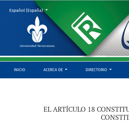
EL ARTÍCULO 18 CONSTITUCIONAL Y LA LEY DE MENORES INFR
Cambiar el idioma. El actual es:
Español (España)
INICIO
ACERCA DE
DIRECTORIO
EL ARTÍCULO 18 CONSTIT
CONSTIT