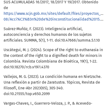
SUS ACUMULADAS 16/2017, 18/2017 Y 19/2017. Obtenido
de
https://www.scjn.gob.mx/sites/default/files/proyectos_re
08/Acci%C3%B3n%20de%20inconstitucionalidad%2015.2017%20y%20sus%20acumuladas%20DEFINITIVA.pdf
Suárez-Muñóz, F. (2023). Inteligencia artificial,
autoconciencia y derechos humanos de los sujetos
artificiales. SUMMA, 5(1), 1-11. doi:10.47666/summa.5.1.10
Uscátegui, M. J. (2024). Scope of the right to euthanasia in
the context of the right to a dignified death for minors in
Colombia. Revista Colombiana de Bioética, 19(1), 1-22.
doi:10.18270/rcb.v19i1.4370
Vallejos, M. G. (2023). La condición humana en Nietzsche.
Una reflexión a partir de Zaratustra. Tópicos, Revista de
Filosofí, Ene-Abr 2023(65), 305-340.
doi:10.21555/top.v650.2099
Vargas-Chaves, I., Guerrero-Veloza, J. P., & Acevedo-