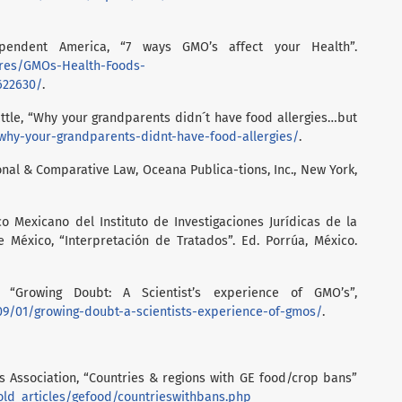
pendent America, “7 ways GMO’s affect your Health”.
ures/GMOs-Health-Foods-
622630/
.
eattle, “Why your grandparents didn´t have food allergies…but
/why-your-grandparents-didnt-have-food-allergies/
.
tional & Comparative Law, Oceana Publica-tions, Inc., New York,
ico Mexicano del Instituto de Investigaciones Jurídicas de la
México, “Interpretación de Tratados”. Ed. Porrúa, México.
, “Growing Doubt: A Scientist’s experience of GMO’s”,
09/01/growing-doubt-a-scientists-experience-of-gmos/
.
s Association, “Countries & regions with GE food/crop bans”
old_articles/gefood/countrieswithbans.php