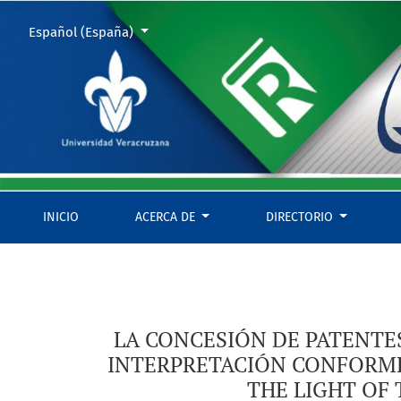
LA CONCESIÓN DE PATENTES EN LAS SEMILLAS MODIFICADAS G
Cambiar el idioma. El actual es:
Español (España)
INICIO
ACERCA DE
DIRECTORIO
LA CONCESIÓN DE PATENTES
INTERPRETACIÓN CONFORME 
THE LIGHT OF