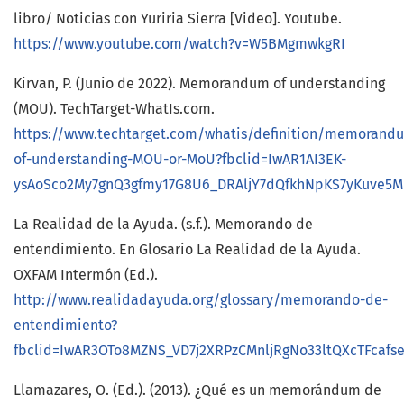
libro/ Noticias con Yuriria Sierra [Video]. Youtube.
https://www.youtube.com/watch?v=W5BMgmwkgRI
Kirvan, P. (Junio de 2022). Memorandum of understanding
(MOU). TechTarget-WhatIs.com.
https://www.techtarget.com/whatis/definition/memorand
of-understanding-MOU-or-MoU?fbclid=IwAR1AI3EK-
ysAoSco2My7gnQ3gfmy17G8U6_DRAljY7dQfkhNpKS7yKuve5M
La Realidad de la Ayuda. (s.f.). Memorando de
entendimiento. En Glosario La Realidad de la Ayuda.
OXFAM Intermón (Ed.).
http://www.realidadayuda.org/glossary/memorando-de-
entendimiento?
fbclid=IwAR3OTo8MZNS_VD7j2XRPzCMnljRgNo33ltQXcTFcafs
Llamazares, O. (Ed.). (2013). ¿Qué es un memorándum de