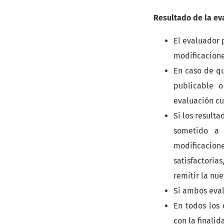
Resultado de la ev
El evaluador 
modificacione
En caso de qu
publicable o
evaluación cuy
Si los result
sometido a 
modificacion
satisfactoria
remitir la nu
Si ambos eval
En todos los 
con la finali