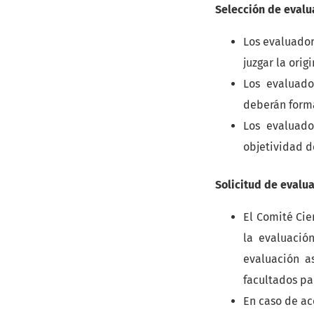
Selección de eval
Los evaluador
juzgar la orig
Los evaluado
deberán forma
Los evaluado
objetividad de
Solicitud de evalu
El Comité Cie
la evaluación
evaluación a
facultados pa
En caso de ac