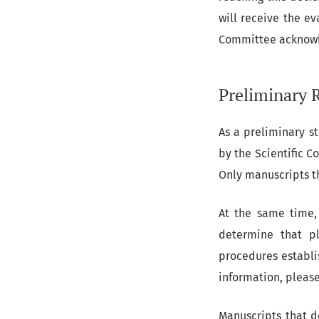
will receive the ev
Committee acknowle
Preliminary 
As a preliminary s
by the Scientific 
Only manuscripts t
At the same time, 
determine that p
procedures establi
information, please
Manuscripts that d