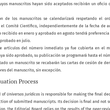
uyos manuscritos hayan sido aceptados recibirán un oficio
ón de los manuscritos se calendarizará respetando el o
 el Comité Científico, independientemente de la fecha de ac
 recibido en enero y aprobado en agosto tendrá preferencia
aprobado en julio.
de artículos del número inmediato ya fue cubierta en el
ya sido aprobado, su publicación se programará hasta el núm
ado un manuscrito se recabarán las cartas de cesión de de
ores del manuscrito, sin excepción.
luation Process
d of
Universos Jurídicos
is responsible for making the final de
tion of submitted manuscripts. Its decision is final and not s
ion, the Editorial Board relies on the results of the peer-rev