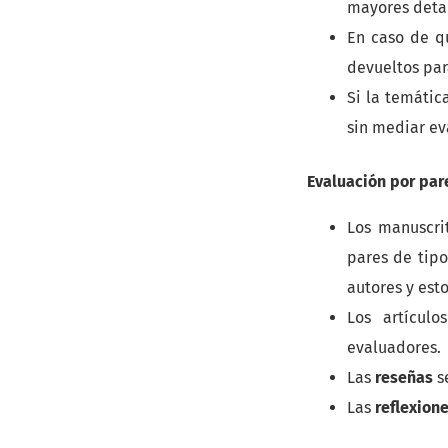
mayores detal
En caso de qu
devueltos par
Si la temátic
sin mediar ev
Evaluación por par
Los manuscri
pares de tipo
autores y est
Los artículo
evaluadores.
Las
reseñas
se
Las
reflexione