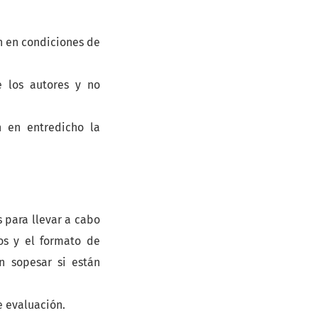
n en condiciones de
e los autores y no
n en entredicho la
s para llevar a cabo
ios y el formato de
 sopesar si están
e evaluación.