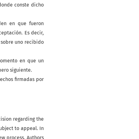
 donde conste dicho
rden en que fueron
eptación. Es decir,
 sobre uno recibido
 momento en que un
ero siguiente.
rechos firmadas por
cision regarding the
ubject to appeal. In
iew process. Authors