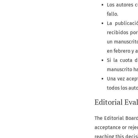
Los autores c
fallo.
La publicaci
recibidos por
un manuscrito
en febrero y 
Si la cuota 
manuscrito ha
Una vez acept
todos los aut
Editorial Eva
The Editorial Boar
acceptance or rejec
reaching this decis