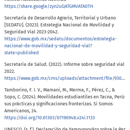
https://share.google/zyn2uQATGMVATA0TH
Secretaría de Desarrollo Agrario, Territorial y Urbano
[SEDATU]. (2023). Estrategia Nacional de Movilidad y
Seguridad Vial 2023-2042.
https://www.gob.mx/sedatu/documentos/estrategia-
nacional-de-movilidad-y-seguridad-vial?
state=published
Secretaría de Salud. (2022). Informe sobre seguridad vial
2022.
https://www.gob.mx/cms/uploads/attachment/file/930792/Informe_SV_2022.pdf
Tamborino, F. I. V., Mamani, M., Merma, F., Pérez, C., &
Sopo, C. (2024). Movilidades estudiantiles en Tacna, Perú:
sus prácticas y significaciones fronterizas. Si Somos
Americanos, 24.
https://doi.org/10.61303/07190948.v24i.1133
UNESCO. (s. f.). Declaración de Yamoussoukro sobre la Paz