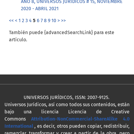
AÑO 8, UNIVERSOS JURÍDICOS # 15, NOVIEMBRE
2020 - ABRIL 2021
<<
<
1
2
3
4
5
6
7
8
9
10
>
>>
También puede {advancedSearchLink} para este
artículo.
UNIVERSOS JURÍDICOS, ISSN: 2007-9125.
Universos Jurídicos, así como todos sus contenidos, están
bajo una licencia Licencia de Creative
Commons
Attribution-NonCommercial-ShareAlike 4.0
International
, es decir, otros pueden copiar, redistribuir,
remezclar, transformar y crear a partir de la obra, pero