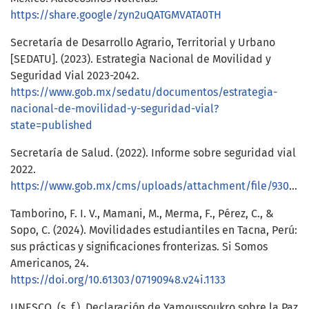
https://share.google/zyn2uQATGMVATA0TH
Secretaría de Desarrollo Agrario, Territorial y Urbano
[SEDATU]. (2023). Estrategia Nacional de Movilidad y
Seguridad Vial 2023-2042.
https://www.gob.mx/sedatu/documentos/estrategia-
nacional-de-movilidad-y-seguridad-vial?
state=published
Secretaría de Salud. (2022). Informe sobre seguridad vial
2022.
https://www.gob.mx/cms/uploads/attachment/file/930792/Informe_SV_2022.pdf
Tamborino, F. I. V., Mamani, M., Merma, F., Pérez, C., &
Sopo, C. (2024). Movilidades estudiantiles en Tacna, Perú:
sus prácticas y significaciones fronterizas. Si Somos
Americanos, 24.
https://doi.org/10.61303/07190948.v24i.1133
UNESCO. (s. f.). Declaración de Yamoussoukro sobre la Paz