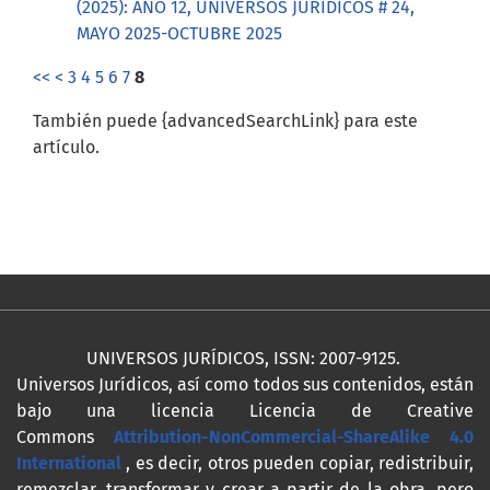
(2025): AÑO 12, UNIVERSOS JURÍDICOS # 24,
MAYO 2025-OCTUBRE 2025
<<
<
3
4
5
6
7
8
También puede {advancedSearchLink} para este
artículo.
UNIVERSOS JURÍDICOS, ISSN: 2007-9125.
Universos Jurídicos, así como todos sus contenidos, están
bajo una licencia Licencia de Creative
Commons
Attribution-NonCommercial-ShareAlike 4.0
International
, es decir, otros pueden copiar, redistribuir,
remezclar, transformar y crear a partir de la obra, pero