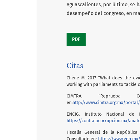
Aguascalientes, por último, se
desempeño del congreso, en mat
PDF
Citas
Chêne M. 2017 “What does the evid
working with parliaments to tackle 
CIMTRA, “Reprueba Con
en:
http://www.cimtra.org.mx/porta
ENCIG, Instituto Nacional de 
https://contralacorrupcion.mx/anat
Fiscalía General de la República 
Consultado en:
https://www.gob.mx/