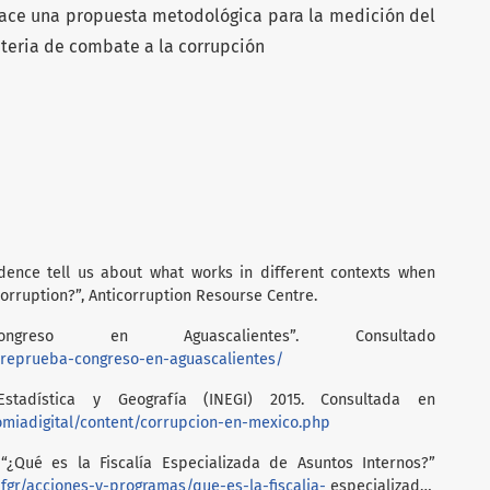
 hace una propuesta metodológica para la medición del
eria de combate a la corrupción
ence tell us about what works in different contexts when
corruption?”, Anticorruption Resourse Centre.
greso en Aguascalientes”. Consultado
l/reprueba-congreso-en-aguascalientes/
Estadística y Geografía (INEGI) 2015. Consultada en
omiadigital/content/corrupcion-en-mexico.php
“¿Qué es la Fiscalía Especializada de Asuntos Internos?”
fgr/acciones-y-programas/que-es-la-fiscalia-
especializada-