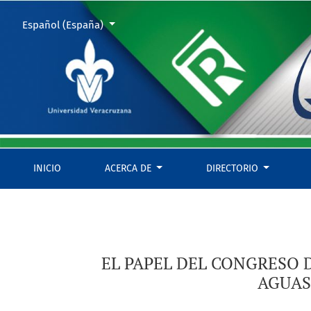
EL PAPEL DEL CONGRESO DE AGUASCALIENTES FRENTE A LA C
Cambiar el idioma. El actual es:
Español (España)
INICIO
ACERCA DE
DIRECTORIO
EL PAPEL DEL CONGRESO 
AGUAS