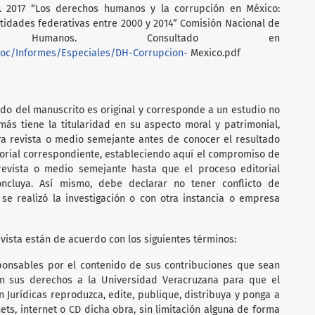
 H. 2017 “Los derechos humanos y la corrupción en México:
ntidades federativas entre 2000 y 2014” Comisión Nacional de
 Humanos. Consultado en
/doc/Informes/Especiales/DH-Corrupcion-
Mexico.pdf
ido del manuscrito es original y corresponde a un estudio no
ás tiene la titularidad en su aspecto moral y patrimonial,
ra revista o medio semejante antes de conocer el resultado
torial correspondiente, estableciendo aquí el compromiso de
 revista o medio semejante hasta que el proceso editorial
oncluya. Así mismo, debe declarar no tener conflicto de
 se realizó la investigación o con otra instancia o empresa
vista están de acuerdo con los siguientes términos:
ponsables por el contenido de sus contribuciones que sean
en sus derechos a la Universidad Veracruzana para que el
en Jurídicas reproduzca, edite, publique, distribuya y ponga a
nets, internet o CD dicha obra, sin limitación alguna de forma