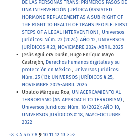
DE LAS PERSONAS TRANS: PRIMEROS PASOS DE
UNA INTERVENCIÓN JURÍDICA (ASSISTED
HORMONE REPLACEMENT AS A SUB-RIGHT OF
THE RIGHT TO HEALTH OF TRANS PEOPLE: FIRST
STEPS OF A LEGAL INTERVENTION)
,
Universos
Jurídicos: Núm. 23 (2024): AÑO 12, UNIVERSOS
JURÍDICOS # 23, NOVIEMBRE 2024-ABRIL 2025
Jesús Aguilera Durán, Hugo Enrique Mayo
Castrejón,
Derechos humanos digitales y su
protección en México
,
Universos Jurídicos:
Núm. 25 (13): UNIVERSOS JURÍDICOS # 25,
NOVIEMBRE 2025-ABRIL 2026
Ubaldo Márquez Roa,
UN ACERCAMIENTO AL
TERRORISMO (AN APPROACH TO TERRORISM)
,
Universos Jurídicos: Núm. 18 (2022): AÑO 10,
UNIVERSOS JURÍDICOS # 18, MAYO-OCTUBRE
2022
<<
<
4
5
6
7
8
9
10
11
12
13
>
>>