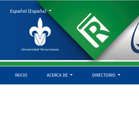
PORTADA, PÁGINA LEGAL E ÍNDICE
Cambiar el idioma. El actual es:
Español (España)
INICIO
ACERCA DE
DIRECTORIO